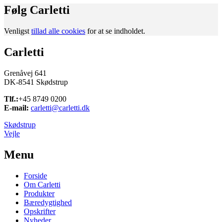
Følg Carletti
Venligst
tillad alle cookies
for at se indholdet.
Carletti
Grenåvej 641
DK-8541 Skødstrup
Tlf.:
+45 8749 0200
E-mail:
carletti@carletti.dk
Skødstrup
Vejle
Menu
Forside
Om Carletti
Produkter
Bæredygtighed
Opskrifter
Nyheder