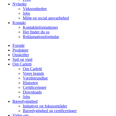
Nyheder
Virksomheden
Jobs
Miljø og social ansvarlighed
Kontakt
Kontaktinformationer
Her finder du os
Reklamationsformular
Forside
Produkter
Opskrifter
Spil og vind
Om Carletti
Om Carletti
Vores brands
Værdigrundlag
Historien
Certificeringer
Downloads
Jobs
Bæredygtighed
Initiativer og fokusområder
Bæredygtighed og certificeringer
Viden om