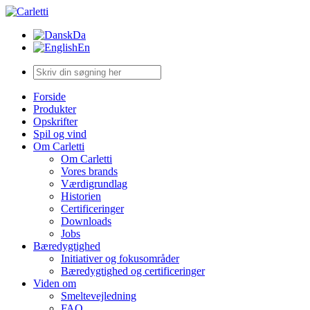
Da
En
Forside
Produkter
Opskrifter
Spil og vind
Om Carletti
Om Carletti
Vores brands
Værdigrundlag
Historien
Certificeringer
Downloads
Jobs
Bæredygtighed
Initiativer og fokusområder
Bæredygtighed og certificeringer
Viden om
Smeltevejledning
FAQ