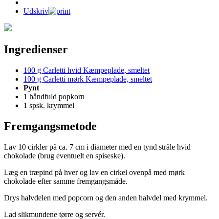
Udskriv
Ingredienser
100 g Carletti hvid Kæmpeplade, smeltet
100 g Carletti mørk Kæmpeplade, smeltet
Pynt
1 håndfuld popkorn
1 spsk. krymmel
Fremgangsmetode
Lav 10 cirkler på ca. 7 cm i diameter med en tynd stråle hvid
chokolade (brug eventuelt en spiseske).
Læg en træpind på hver og lav en cirkel ovenpå med mørk
chokolade efter samme fremgangsmåde.
Drys halvdelen med popcorn og den anden halvdel med krymmel.
Lad slikmundene tørre og servér.