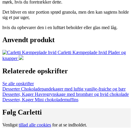
mørk, hvis du foretrækker dette.
Det bliver en stor portion sprød granola, men den kan sagtens holde
sig et par uger,
hvis du opbevarer den i en lufttæt beholder eller glas med låg.
Anvendt produkt
Carletti Kæmpeplade hvid
Plader og
knapper
Relaterede opskrifter
Se alle opskrifter
Desserter
Chokoladepandekager med luftig vanilje-fraiche og bær
Desserter, Kager
Havregrynskage med brombær og hvid chokolade
Desserter, Kager
Mini chokolademuffins
Følg Carletti
Venligst
tillad alle cookies
for at se indholdet.