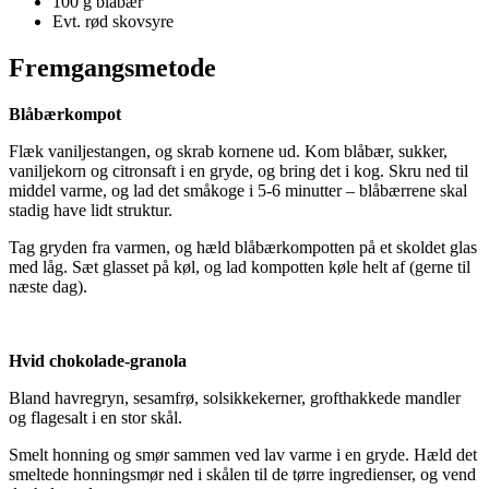
100 g blåbær
Evt. rød skovsyre
Fremgangsmetode
Blåbærkompot
Flæk vaniljestangen, og skrab kornene ud. Kom blåbær, sukker,
vaniljekorn og citronsaft i en gryde, og bring det i kog. Skru ned til
middel varme, og lad det småkoge i 5-6 minutter – blåbærrene skal
stadig have lidt struktur.
Tag gryden fra varmen, og hæld blåbærkompotten på et skoldet glas
med låg. Sæt glasset på køl, og lad kompotten køle helt af (gerne til
næste dag).
Hvid chokolade-granola
Bland havregryn, sesamfrø, solsikkekerner, grofthakkede mandler
og flagesalt i en stor skål.
Smelt honning og smør sammen ved lav varme i en gryde. Hæld det
smeltede honningsmør ned i skålen til de tørre ingredienser, og vend