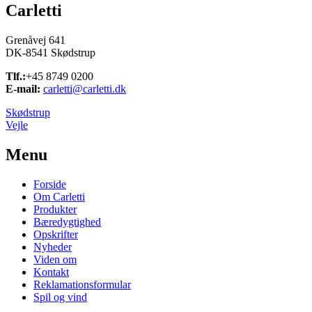
Carletti
Grenåvej 641
DK-8541 Skødstrup
Tlf.:
+45 8749 0200
E-mail:
carletti@carletti.dk
Skødstrup
Vejle
Menu
Forside
Om Carletti
Produkter
Bæredygtighed
Opskrifter
Nyheder
Viden om
Kontakt
Reklamationsformular
Spil og vind