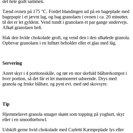
det hele godt sammen.
Tænd ovnen på 175 °C. Fordel blandingen ud på en bageplade med
bagepapir i et jævnt lag, og bag granolaen i ovnen i ca. 20 minutter,
til det er let gyldent. Vend rundt i granolaen et par gange undervejs.
Afkøl granolaen helt.
Hak den hvide chokolade groft, og vend den i den afkølede granola.
Opbevar granolaen i en lufttæt beholder eller et glas med låg.
Servering
Anret skyr i 4 portionsskåle, og rør en stor skefuld blåbærkompot i
hver portion, så det får et let marmoreret udseende. Drys med
granola og friske blåbær, og pynt evt. med rød skovsyre.
Tip
Hjemmelavet granola smager skønt som topping på yoghurt, skyr
eller i en smoothiebowl.
Udskift gerne hvid chokolade med Carletti Kæmpeplade lys eller