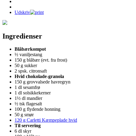
Udskriv
Ingredienser
Blåbærkompot
½ vaniljestang
150 g blåbær (evt. fra frost)
50 g sukker
2 spsk. citronsaft
Hvid chokolade-granola
150 g grovvalsede havregryn
1 dl sesamfrø
1 dl solsikkekerner
1½ dl mandler
½ tsk flagesalt
100 g flydende honning
50 g smør
120 g Carletti Kæmpeplade hvid
Til servering
6 dl skyr