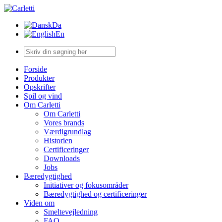
Da
En
Forside
Produkter
Opskrifter
Spil og vind
Om Carletti
Om Carletti
Vores brands
Værdigrundlag
Historien
Certificeringer
Downloads
Jobs
Bæredygtighed
Initiativer og fokusområder
Bæredygtighed og certificeringer
Viden om
Smeltevejledning
FAQ