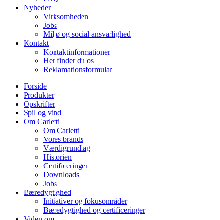
Nyheder
Virksomheden
Jobs
Miljø og social ansvarlighed
Kontakt
Kontaktinformationer
Her finder du os
Reklamationsformular
Forside
Produkter
Opskrifter
Spil og vind
Om Carletti
Om Carletti
Vores brands
Værdigrundlag
Historien
Certificeringer
Downloads
Jobs
Bæredygtighed
Initiativer og fokusområder
Bæredygtighed og certificeringer
Viden om