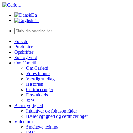
Da
En
Forside
Produkter
Opskrifter
Spil og vind
Om Carletti
Om Carletti
Vores brands
Værdigrundlag
Historien
Certificeringer
Downloads
Jobs
Bæredygtighed
Initiativer og fokusområder
Bæredygtighed og certificeringer
Viden om
Smeltevejledning
FAQ