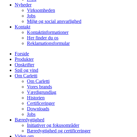
Nyheder
Virksomheden
Jobs
Miljø og social ansvarlighed
Kontakt
Kontaktinformationer
Her finder du os
Reklamationsformular
Forside
Produkter
Opskrifter
Spil og vind
Om Carletti
Om Carletti
Vores brands
Værdigrundlag
Historien
Certificeringer
Downloads
Jobs
Bæredygtighed
Initiativer og fokusområder
Bæredygtighed og certificeringer
Viden om