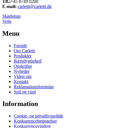
Tlf.:
+45 8749 0200
E-mail:
carletti@carletti.dk
Skødstrup
Vejle
Menu
Forside
Om Carletti
Produkter
Bæredygtighed
Opskrifter
Nyheder
Viden om
Kontakt
Reklamationsformular
Spil og vind
Information
Cookie- og privatlivspolitik
Konkurrencebetingelser
Konkurrencevindere