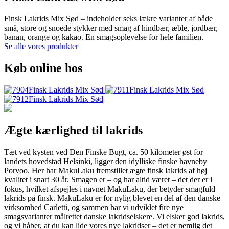
Finsk Lakrids Mix Sød – indeholder seks lækre varianter af både
små, store og snoede stykker med smag af hindbær, æble, jordbær,
banan, orange og kakao. En smagsoplevelse for hele familien.
Se alle vores produkter
Køb online hos
Ægte kærlighed til lakrids
Tæt ved kysten ved Den Finske Bugt, ca. 50 kilometer øst for
landets hovedstad Helsinki, ligger den idylliske finske havneby
Porvoo. Her har MakuLaku fremstillet ægte finsk lakrids af høj
kvalitet i snart 30 år. Smagen er – og har altid været – det der er i
fokus, hvilket afspejles i navnet MakuLaku, der betyder smagfuld
lakrids på finsk. MakuLaku er for nylig blevet en del af den danske
virksomhed Carletti, og sammen har vi udviklet fire nye
smagsvarianter målrettet danske lakridselskere. Vi elsker god lakrids,
og vi håber, at du kan lide vores nye lakridser – det er nemlig det