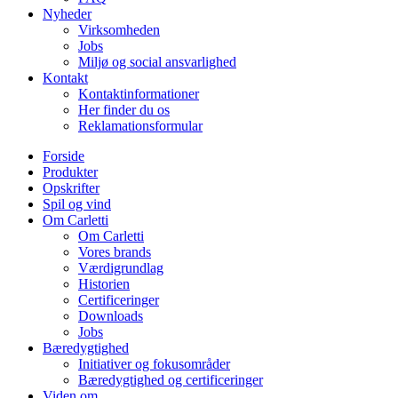
Nyheder
Virksomheden
Jobs
Miljø og social ansvarlighed
Kontakt
Kontaktinformationer
Her finder du os
Reklamationsformular
Forside
Produkter
Opskrifter
Spil og vind
Om Carletti
Om Carletti
Vores brands
Værdigrundlag
Historien
Certificeringer
Downloads
Jobs
Bæredygtighed
Initiativer og fokusområder
Bæredygtighed og certificeringer
Viden om