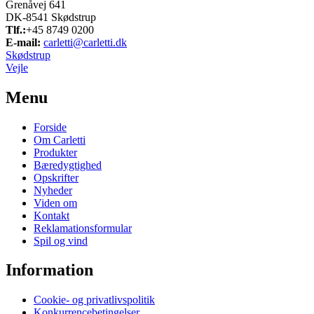
Grenåvej 641
DK-8541 Skødstrup
Tlf.:
+45 8749 0200
E-mail:
carletti@carletti.dk
Skødstrup
Vejle
Menu
Forside
Om Carletti
Produkter
Bæredygtighed
Opskrifter
Nyheder
Viden om
Kontakt
Reklamationsformular
Spil og vind
Information
Cookie- og privatlivspolitik
Konkurrencebetingelser