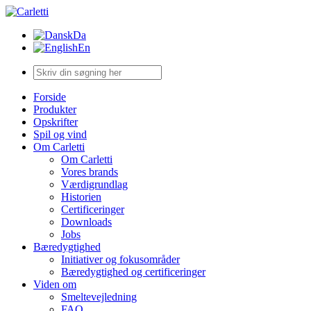
Da
En
Forside
Produkter
Opskrifter
Spil og vind
Om Carletti
Om Carletti
Vores brands
Værdigrundlag
Historien
Certificeringer
Downloads
Jobs
Bæredygtighed
Initiativer og fokusområder
Bæredygtighed og certificeringer
Viden om
Smeltevejledning
FAQ